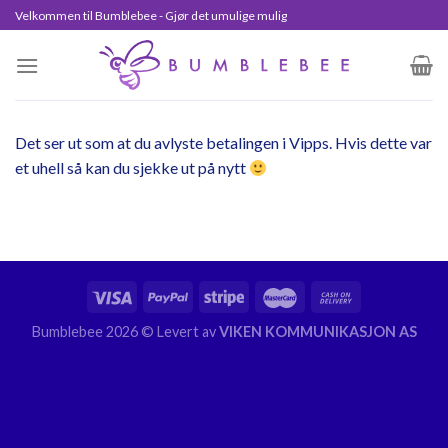
Skip
Velkommen til Bumblebee - Gjør det umulige mulig
to
content
Det ser ut som at du avlyste betalingen i Vipps. Hvis dette var
et uhell så kan du sjekke ut på nytt
Bumblebee 2026 © Levert av
VIKEN KOMMUNIKASJON AS