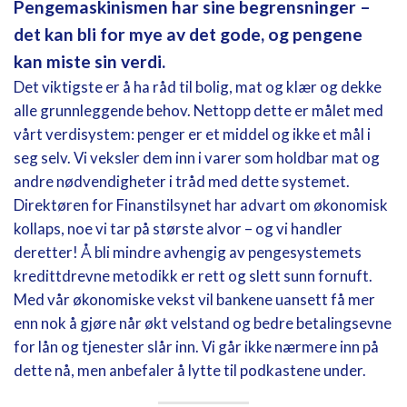
Pengemaskinismen har sine begrensninger –
det kan bli for mye av det gode, og pengene
kan miste sin verdi.
Det viktigste er å ha råd til bolig, mat og klær og dekke
alle grunnleggende behov. Nettopp dette er målet med
vårt verdisystem: penger er et middel og ikke et mål i
seg selv. Vi veksler dem inn i varer som holdbar mat og
andre nødvendigheter i tråd med dette systemet.
Direktøren for Finanstilsynet har advart om økonomisk
kollaps, noe vi tar på største alvor – og vi handler
deretter! Å bli mindre avhengig av pengesystemets
kredittdrevne metodikk er rett og slett sunn fornuft.
Med vår økonomiske vekst vil bankene uansett få mer
enn nok å gjøre når økt velstand og bedre betalingsevne
for lån og tjenester slår inn. Vi går ikke nærmere inn på
dette nå, men anbefaler å lytte til podkastene under.