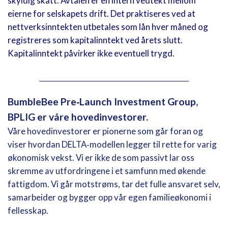
skyldig skatt. Avtalen er en intern vedtekt mellom
eierne for selskapets drift. Det praktiseres ved at
nettverksinntekten utbetales som lån hver måned og
registreres som kapitalinntekt ved årets slutt.
Kapitalinntekt påvirker ikke eventuell trygd.
_________________________________________________
BumbleBee Pre‑Launch Investment Group,
BPLIG er våre hovedinvestorer.
Våre hovedinvestorer er pionerne som går foran og
viser hvordan DELTA‑modellen legger til rette for varig
økonomisk vekst. Vi er ikke de som passivt lar oss
skremme av utfordringene i et samfunn med økende
fattigdom. Vi går motstrøms, tar det fulle ansvaret selv,
samarbeider og bygger opp vår egen familieøkonomi i
fellesskap.