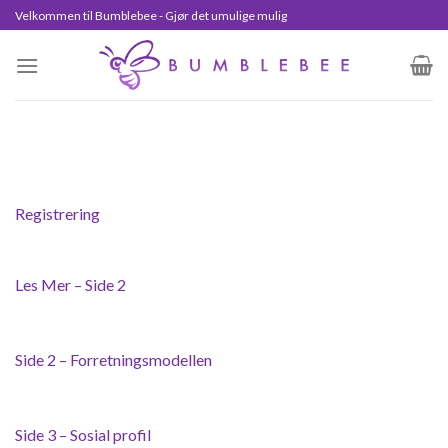
Skip
Velkommen til Bumblebee - Gjør det umulige mulig
to
content
Registrering
Les Mer – Side 2
Side 2 – Forretningsmodellen
Side 3 – Sosial profil